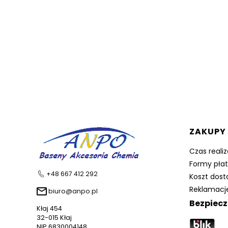
Linki 
ZAKUPY
Czas reali
Formy płat
+48 667 412 292
Koszt dos
Reklamacje
biuro@anpo.pl
Bezpiecz
Kłaj 454
32-015 Kłaj
NIP 6830004148