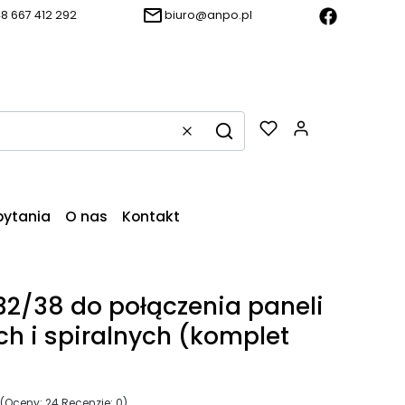
8 667 412 292
biuro@anpo.pl
Produkty w k
Wyczyść
Szukaj
pytania
O nas
Kontakt
 32/38 do połączenia paneli
ch i spiralnych (komplet
(Oceny: 24 Recenzje: 0)