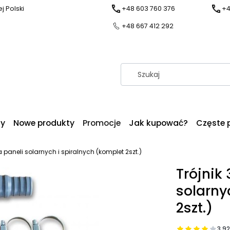
j Polski
+48 603 760 376
+4
+48 667 412 292
dy
Nowe produkty
Promocje
Jak kupować?
Częste 
 paneli solarnych i spiralnych (komplet 2szt.)
Trójnik
solarny
2szt.)
3.92