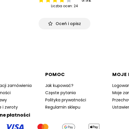
Liczba ocen: 24
Oceń i opisz
w stopce
POMOC
MOJE
zacji zamówienia
Jak kupować?
Logowan
ności
Częste pytania
Moje za
tawy
Polityka prywatności
Przecho
 i zwroty
Regulamin sklepu
Ustawie
ne płatności