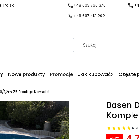
j Polski
+48 603 760 376
+4
+48 667 412 292
dy
Nowe produkty
Promocje
Jak kupować?
Częste 
6/1,2m Z5 Prestige Komplet
Basen D
Komple
4.7
4 
-16%