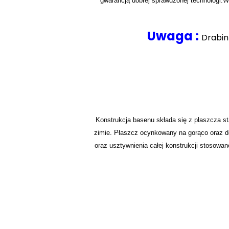
gwarancją dobrej sprawdzonej technologi.Wy
Uwaga :
Drabin
Konstrukcja basenu składa się z płaszcza 
zimie. Płaszcz ocynkowany na gorąco oraz d
oraz usztywnienia całej konstrukcji stosowa