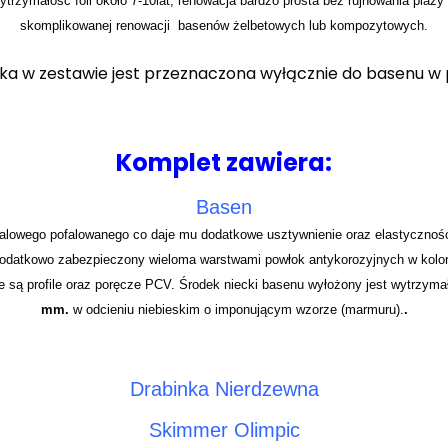
trzymałość foli około 7-10lat, renowacja bardzo prosta bez rujnowania plaż
skomplikowanej renowacji basenów żelbetowych lub kompozytowych.
ka w zestawie jest przeznaczona wyłącznie do basenu w p
Komplet zawiera:
Basen
stalowego pofalowanego co daje mu dodatkowe usztywnienie oraz elastycznoś
odatkowo zabezpieczony wieloma warstwami powłok antykorozyjnych w kolor
ne są profile oraz poręcze PCV. Środek niecki basenu wyłożony jest wytrzy
mm.
w odcieniu niebieskim o imponującym wzorze (marmuru).
.
Drabinka Nierdzewna
Skimmer Olimpic