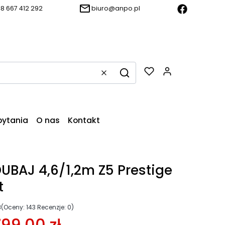
8 667 412 292
biuro@anpo.pl
Produkty w k
Wyczyść
Szukaj
pytania
O nas
Kontakt
UBAJ 4,6/1,2m Z5 Prestige
t
8
(Oceny: 143 Recenzje: 0)
799,00 zł