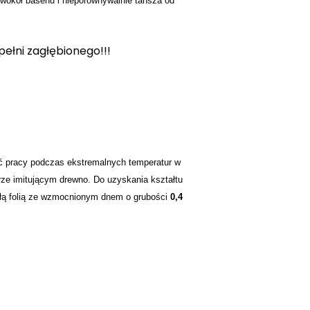
y wokół basenu i nieporównywalnie tańsza od
ełni zagłębionego!!!
ć pracy podczas ekstremalnych temperatur w
ze imitującym drewno. Do uzyskania kształtu
małą folią ze wzmocnionym dnem o grubości
0,4