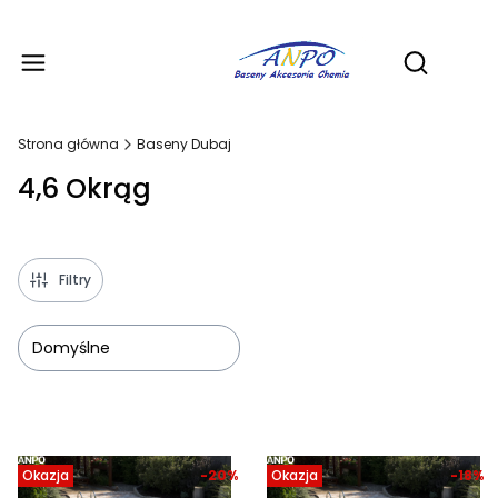
Produ
Otwórz wy
Strona główna
Baseny Dubaj
4,6 Okrąg
Filtry
Domyślne
Lista produktów
Okazja
-20%
Okazja
-18%