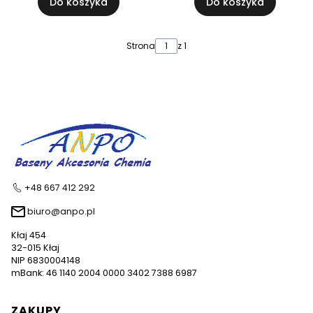
Do koszyka
Do koszyka
Strona
z 1
+48 667 412 292
biuro@anpo.pl
Kłaj 454
32-015 Kłaj
NIP 6830004148
mBank: 46 1140 2004 0000 3402 7388 6987
Linki w stopce
ZAKUPY