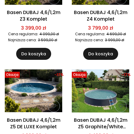
Basen DUBAJ 4,6/1,2m
Basen DUBAJ 4,6/1,2m
Z3 Komplet
Z4 Komplet
3 399,00 zł
3 799,00 zł
Cena regularna:
4 099,00 zł
Cena regularna:
4 699,00 zł
Najniższa cena:
3 599,00 zł
Najniższa cena:
3 999,00 zł
Do koszyka
Do koszyka
Okazja
-17%
Okazja
-17%
Basen DUBAJ 4,6/1,2m
Basen DUBAJ 4,6/1,2m
Z5 DE LUXE Komplet
Z5 Graphite/White
Komplet