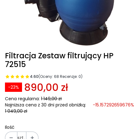
Filtracja Zestaw filtrujący HP
72515
4.60
(Oceny: 68 Recenzje: 0)
890,00 zł
-23%
Cena regularna:
1 149,00 zł
Najniższa cena z 30 dni przed obniżką:
-15.157292659676%
1 049,00 zł
Ilość
szt.