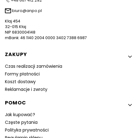
+48 667 412 292
biuro@anpo.pl
Kłaj 454
32-015 Kłaj
NIP 6830004148
mBank: 46 1140 2004 0000 3402 7388 6987
Linki w stopce
ZAKUPY
Czas realizacji zamówienia
Formy płatności
Koszt dostawy
Reklamacje i zwroty
POMOC
Jak kupować?
Częste pytania
Polityka prywatności
Regulamin sklepu