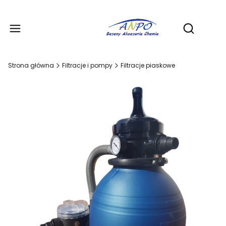
Produ
Otwórz wy
Strona główna
Filtracje i pompy
Filtracje piaskowe