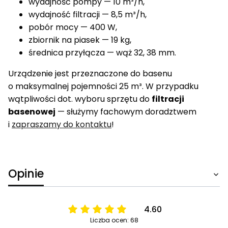
wydajność pompy — 10 m³/h,
wydajność filtracji — 8,5 m³/h,
pobór mocy — 400 W,
zbiornik na piasek — 19 kg,
średnica przyłącza — wąż 32, 38 mm.
Urządzenie jest przeznaczone do basenu
o maksymalnej pojemności 25 m³. W przypadku
wątpliwości dot. wyboru sprzętu do
filtracji
basenowej
— służymy fachowym doradztwem
i
zapraszamy do kontaktu
!
Opinie
4.60
Liczba ocen: 68