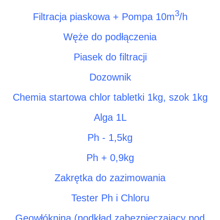
3
Filtracja piaskowa + Pompa 10m
/h
Węże do podłączenia
Piasek do filtracji
Dozownik
Chemia startowa chlor tabletki 1kg, szok 1kg
Alga 1L
Ph - 1,5kg
Ph + 0,9kg
Zakrętka do zazimowania
Tester Ph i Chloru
Geowłóknina (podkład zabezpieczający pod