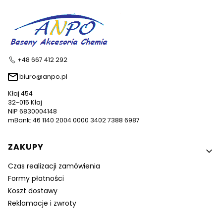
+48 667 412 292
biuro@anpo.pl
Kłaj 454
32-015 Kłaj
NIP 6830004148
mBank: 46 1140 2004 0000 3402 7388 6987
Linki w stopce
ZAKUPY
Czas realizacji zamówienia
Formy płatności
Koszt dostawy
Reklamacje i zwroty