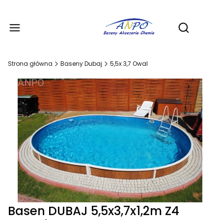
Produ
Otwórz wy
Strona główna
Baseny Dubaj
5,5x 3,7 Owal
Basen DUBAJ 5,5x3,7x1,2m Z4