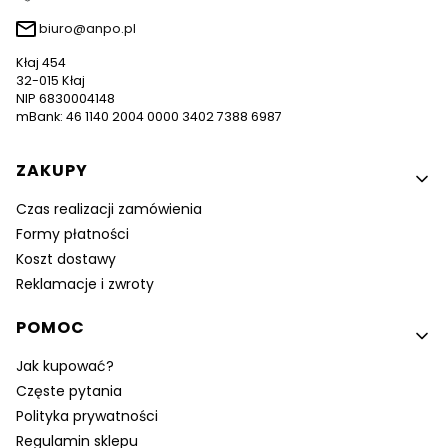
biuro@anpo.pl
Kłaj 454
32-015 Kłaj
NIP 6830004148
mBank: 46 1140 2004 0000 3402 7388 6987
Linki w stopce
ZAKUPY
Czas realizacji zamówienia
Formy płatności
Koszt dostawy
Reklamacje i zwroty
POMOC
Jak kupować?
Częste pytania
Polityka prywatności
Regulamin sklepu