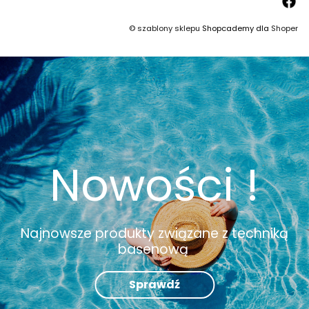
©
szablony sklepu
Shopcademy dla
Shoper
Nowości !
Najnowsze produkty związane z techniką
basenową
Sprawdź