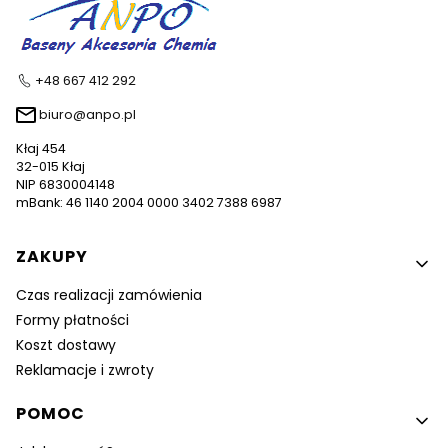
+48 667 412 292
biuro@anpo.pl
Kłaj 454
32-015 Kłaj
NIP 6830004148
mBank: 46 1140 2004 0000 3402 7388 6987
Linki w stopce
ZAKUPY
Czas realizacji zamówienia
Formy płatności
Koszt dostawy
Reklamacje i zwroty
POMOC