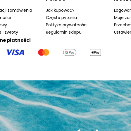
zacji zamówienia
Jak kupować?
Logowan
ności
Częste pytania
Moje za
tawy
Polityka prywatności
Przecho
 i zwroty
Regulamin sklepu
Ustawie
ne płatności