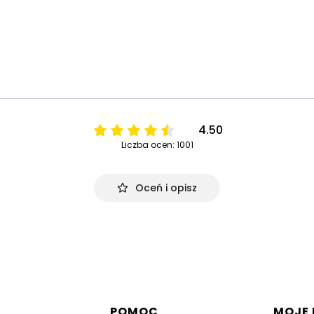
4.50
Liczba ocen: 1001
Oceń i opisz
w stopce
POMOC
MOJE