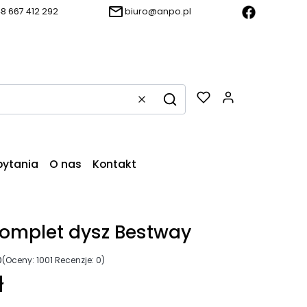
8 667 412 292
biuro@anpo.pl
Produkty w k
Wyczyść
Szukaj
pytania
O nas
Kontakt
omplet dysz Bestway
0
(Oceny: 1001 Recenzje: 0)
ł