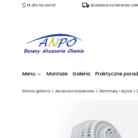
14 dni na zwrot
dostawa na terenie całe
Menu
Montaże
Galeria
Praktyczne pora
Strona główna
Akcesoria basenowe
Skimmery i dysze