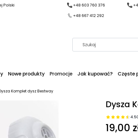
j Polski
+48 603 760 376
+4
+48 667 412 292
dy
Nowe produkty
Promocje
Jak kupować?
Częste 
Dysza Komplet dysz Bestway
Dysza K
4.5
19,00 z