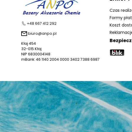
Czas reali
Formy płat
+48 667 412 292
Koszt dos
Reklamacje
biuro@anpo.pl
Bezpiecz
Kłaj 454
32-015 Kłaj
NIP 6830004148
mBank: 46 1140 2004 0000 3402 7388 6987