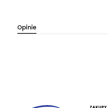
Opinie
Linki 
ZAKUPY