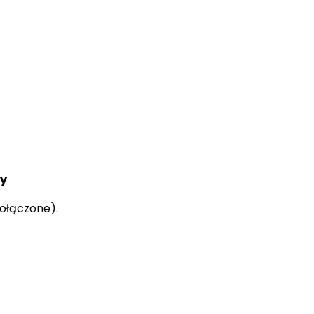
ay
ołączone).