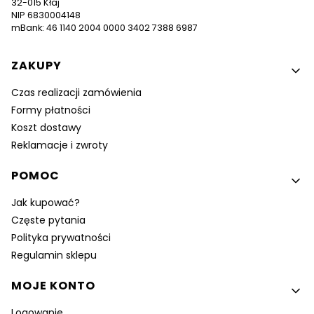
32-015 Kłaj
NIP 6830004148
mBank: 46 1140 2004 0000 3402 7388 6987
Linki w stopce
ZAKUPY
Czas realizacji zamówienia
Formy płatności
Koszt dostawy
Reklamacje i zwroty
POMOC
Jak kupować?
Częste pytania
Polityka prywatności
Regulamin sklepu
MOJE KONTO
Logowanie