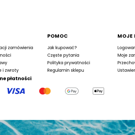
w stopce
POMOC
MOJE
zacji zamówienia
Jak kupować?
Logowan
ności
Częste pytania
Moje za
tawy
Polityka prywatności
Przecho
 i zwroty
Regulamin sklepu
Ustawie
ne płatności