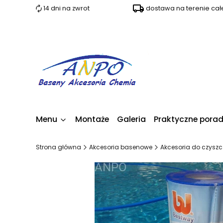
14 dni na zwrot
dostawa na terenie całe
Menu
Montaże
Galeria
Praktyczne pora
Strona główna
Akcesoria basenowe
Akcesoria do czyszc