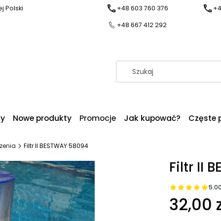
j Polski
+48 603 760 376
+4
+48 667 412 292
dy
Nowe produkty
Promocje
Jak kupować?
Częste 
zenia
Filtr II BESTWAY 58094
Filtr I
5.0
32,00 z