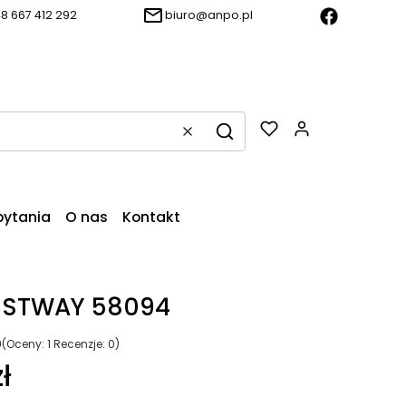
8 667 412 292
biuro@anpo.pl
Produkty w k
Wyczyść
Szukaj
pytania
O nas
Kontakt
I BESTWAY 58094
0
(Oceny: 1 Recenzje: 0)
ł