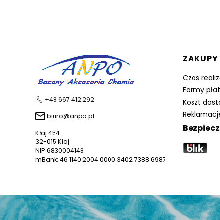
Linki 
ZAKUPY
Czas reali
Formy płat
+48 667 412 292
Koszt dos
Reklamacje
biuro@anpo.pl
Bezpiecz
Kłaj 454
32-015 Kłaj
NIP 6830004148
mBank: 46 1140 2004 0000 3402 7388 6987