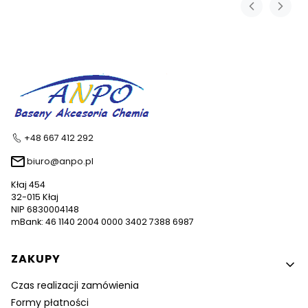
+48 667 412 292
biuro@anpo.pl
Kłaj 454
32-015 Kłaj
NIP 6830004148
mBank: 46 1140 2004 0000 3402 7388 6987
Linki w stopce
ZAKUPY
Czas realizacji zamówienia
Formy płatności