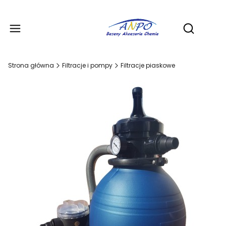
Produ
Otwórz wy
Strona główna
Filtracje i pompy
Filtracje piaskowe