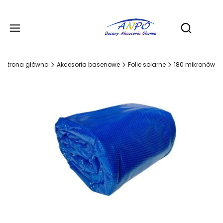
Produ
Otwórz wy
Strona główna
Akcesoria basenowe
Folie solarne
180 mikronów