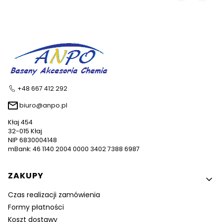
+48 667 412 292
biuro@anpo.pl
Kłaj 454
32-015 Kłaj
NIP 6830004148
mBank: 46 1140 2004 0000 3402 7388 6987
Linki w stopce
ZAKUPY
Czas realizacji zamówienia
Formy płatności
Koszt dostawy