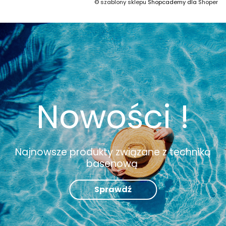
©
szablony sklepu
Shopcademy dla
Shoper
Nowości !
Najnowsze produkty związane z techniką
basenową
Sprawdź