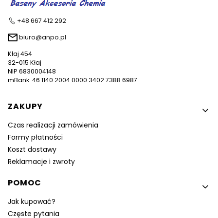
+48 667 412 292
biuro@anpo.pl
Kłaj 454
32-015 Kłaj
NIP 6830004148
mBank: 46 1140 2004 0000 3402 7388 6987
Linki w stopce
ZAKUPY
Czas realizacji zamówienia
Formy płatności
Koszt dostawy
Reklamacje i zwroty
POMOC
Jak kupować?
Częste pytania