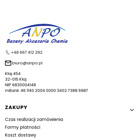
+48 667 412 292
biuro@anpo.pl
Kłaj 454
32-015 Kłaj
NIP 6830004148
mBank: 46 1140 2004 0000 3402 7388 6987
Linki w stopce
ZAKUPY
Czas realizacji zamówienia
Formy płatności
Koszt dostawy