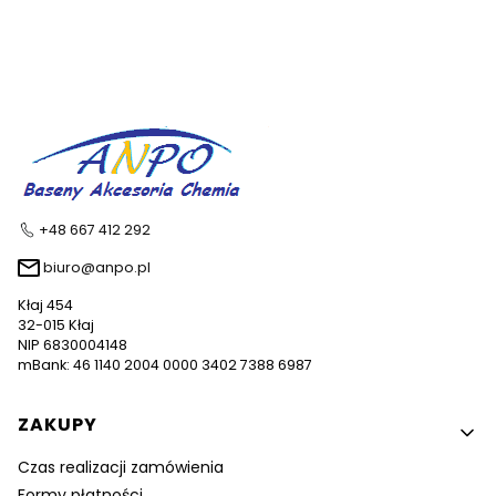
+48 667 412 292
biuro@anpo.pl
Kłaj 454
32-015 Kłaj
NIP 6830004148
mBank: 46 1140 2004 0000 3402 7388 6987
Linki w stopce
ZAKUPY
Czas realizacji zamówienia
Formy płatności