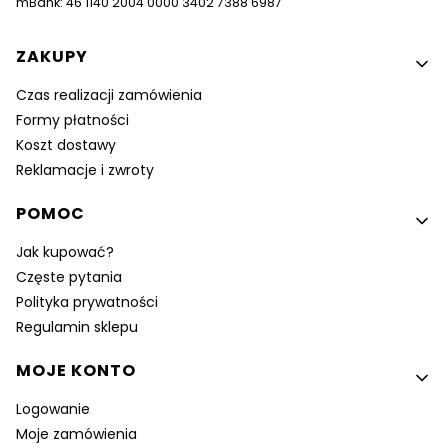
mBank: 46 1140 2004 0000 3402 7388 6987
Linki w stopce
ZAKUPY
Czas realizacji zamówienia
Formy płatności
Koszt dostawy
Reklamacje i zwroty
POMOC
Jak kupować?
Częste pytania
Polityka prywatności
Regulamin sklepu
MOJE KONTO
Logowanie
Moje zamówienia