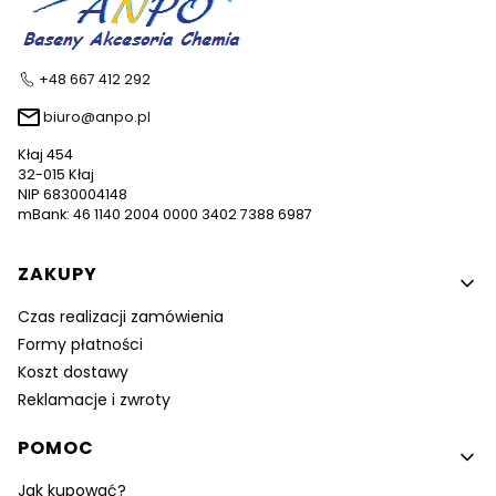
+48 667 412 292
biuro@anpo.pl
Kłaj 454
32-015 Kłaj
NIP 6830004148
mBank: 46 1140 2004 0000 3402 7388 6987
Linki w stopce
ZAKUPY
Czas realizacji zamówienia
Formy płatności
Koszt dostawy
Reklamacje i zwroty
POMOC
Jak kupować?