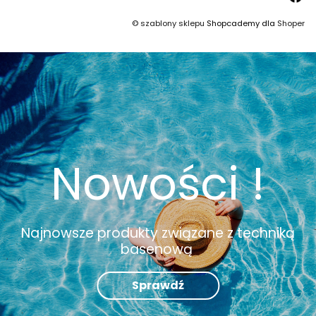
©
szablony sklepu
Shopcademy dla
Shoper
Nowości !
Najnowsze produkty związane z techniką
basenową
Sprawdź