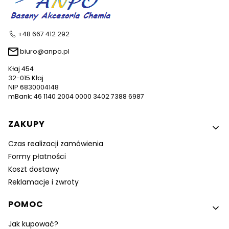
+48 667 412 292
biuro@anpo.pl
Kłaj 454
32-015 Kłaj
NIP 6830004148
mBank: 46 1140 2004 0000 3402 7388 6987
Linki w stopce
ZAKUPY
Czas realizacji zamówienia
Formy płatności
Koszt dostawy
Reklamacje i zwroty
POMOC
Jak kupować?