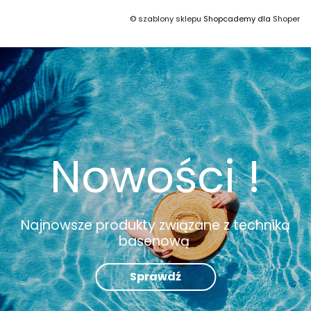
©
szablony sklepu
Shopcademy dla
Shoper
Nowości !
Najnowsze produkty związane z techniką
basenową
Sprawdź