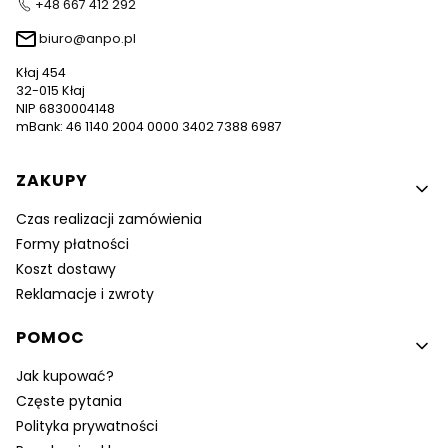
+48 667 412 292
biuro@anpo.pl
Kłaj 454
32-015 Kłaj
NIP 6830004148
mBank: 46 1140 2004 0000 3402 7388 6987
Linki w stopce
ZAKUPY
Czas realizacji zamówienia
Formy płatności
Koszt dostawy
Reklamacje i zwroty
POMOC
Jak kupować?
Częste pytania
Polityka prywatności