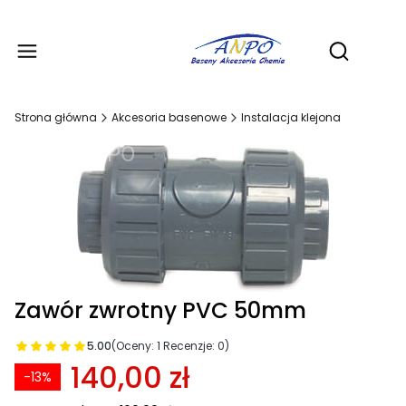
Produ
Otwórz wy
Strona główna
Akcesoria basenowe
Instalacja klejona
Zawór zwrotny PVC 50mm
5.00
(Oceny: 1 Recenzje: 0)
140,00 zł
-13%