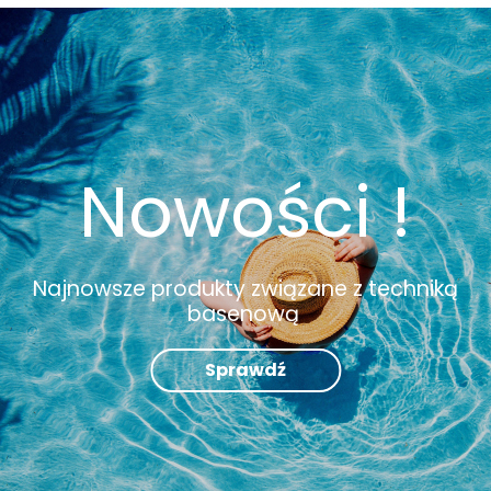
Nowości !
Najnowsze produkty związane z techniką
basenową
Sprawdź